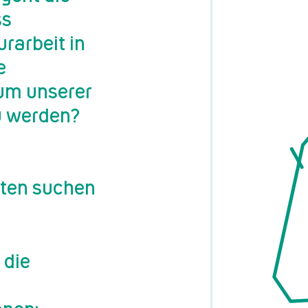
ss
rarbeit in
e
um unserer
u werden?
rten suchen
 die