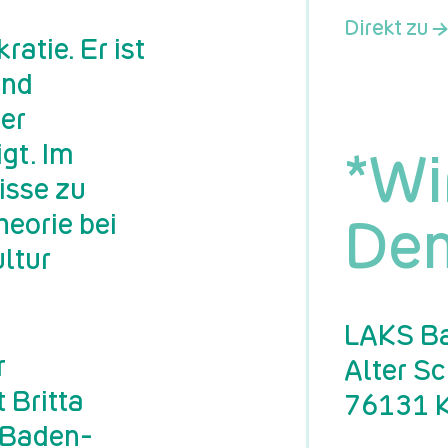
r
Direkt zu →
atie. Er ist
und
er
gt. Im
*Wi
isse zu
eorie bei
Dem
ltur
LAKS Ba
r
Alter S
 Britta
76131 K
 Baden-