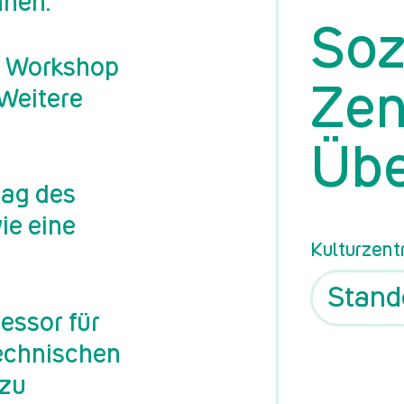
nnen:
Soz
m Workshop
Zen
 Weitere
Übe
rag des
ie eine
Kulturzent
essor für
Technischen
 zu