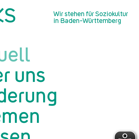
KS
Wir stehen für Soziokultur
in Baden-Württemberg
uell
r uns
derung
emen
sen