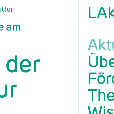
LA
ltur
e am
Akt
 der
Übe
För
ur
Th
Wis