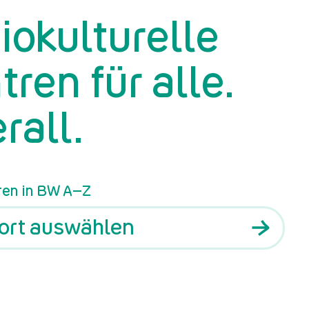
iokulturelle
tren für alle.
rall.
ren in BW A–Z