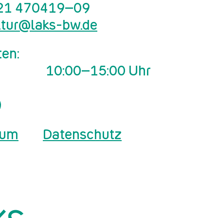
21 470419–09
ltur@laks-bw.de
ten:
10:00–15:00 Uhr
sum
Datenschutz