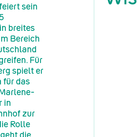
eiert sein
95
in breites
im Bereich
eutschland
reifen. Für
rg spielt er
h für das
 Marlene-
 in
hnhof zur
ie Rolle
geht die