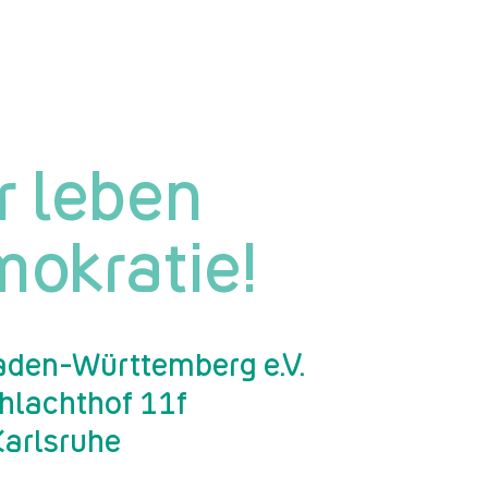
r leben
okratie!
den-Württemberg e.V.
chlachthof 11f
arlsruhe