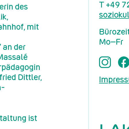
T
+49 7
erin des
sozioku
ik,
ahnhof, mit
Bürozei
Mo–Fr
 an der
Massalé
rpädagogin
ied Dittler,
Impres
n-
taltung ist