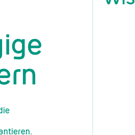
ige
hern
die
antieren.