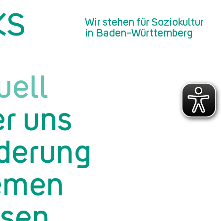
KS
 unabhängige Jurys sichern
Wir stehen für Soziokultur
in Baden-Württemberg
uell
r uns
derung
emen
sen