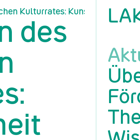
LA
hen Kulturrates: Kunstfreiheit und
n des
Akt
n
Übe
s:
För
Th
heit
Wis