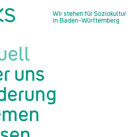
KS
 Baden-Württemberg 2025 stehen fe
Wir stehen für Soziokultur
in Baden-Württemberg
uell
r uns
derung
emen
sen