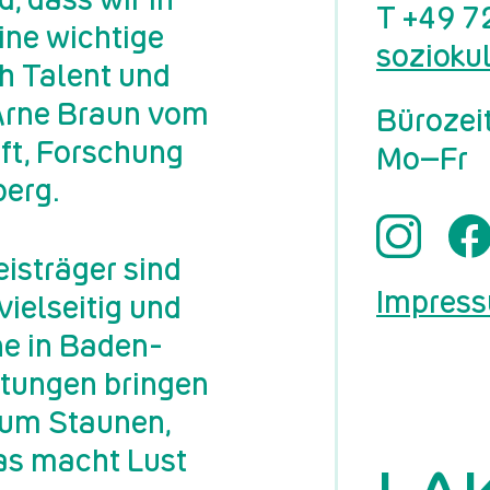
T
+49 7
ne wichtige
sozioku
h Talent und
 Arne Braun vom
Bürozei
ft, Forschung
Mo–Fr
erg.
eisträger sind
Impres
vielseitig und
ne in Baden-
etungen bringen
zum Staunen,
as macht Lust