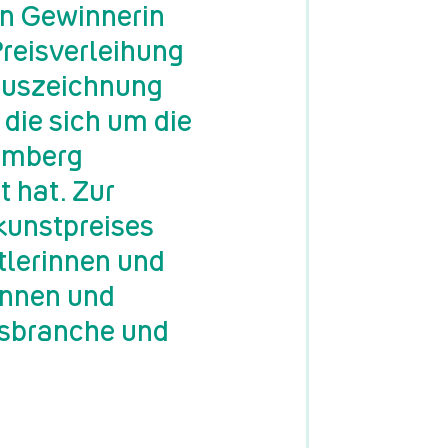
en Gewinnerin
Preisverleihung
Auszeichnung
 die sich um die
emberg
 hat. Zur
kunstpreises
lerinnen und
innen und
gsbranche und