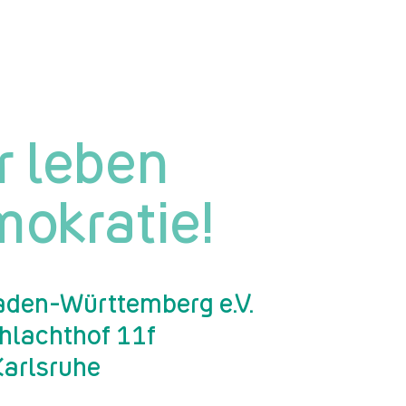
r leben
okratie!
den-Württemberg e.V.
chlachthof 11f
arlsruhe