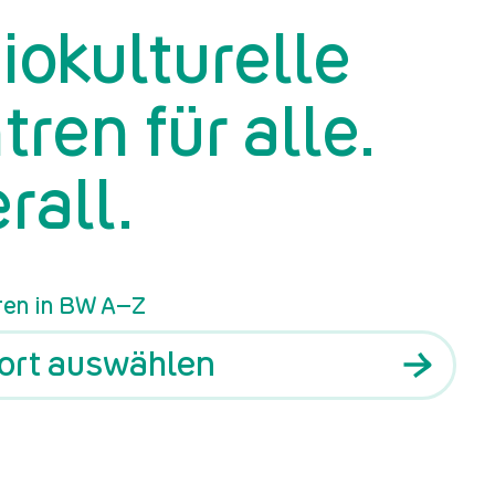
iokulturelle
tren für alle.
rall.
ren in BW A–Z