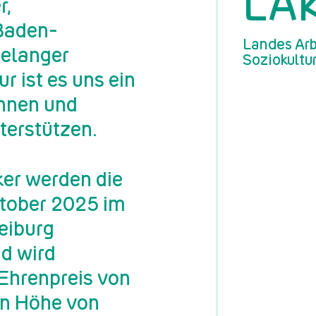
LA
r,
 Baden-
Landes Arb
telanger
Soziokultu
r ist es uns ein
innen und
terstützen.
er werden die
tober 2025 im
eiburg
d wird
Ehrenpreis von
in Höhe von