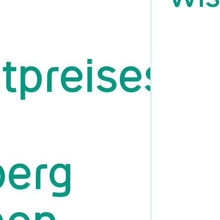
tpreises
erg