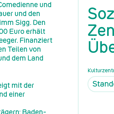
 Comedienne und
Soz
nauer und den
Timm Sigg. Den
Zen
00 Euro erhält
eger. Finanziert
Übe
en Teilen von
und dem Land
Kulturzent
igt mit der
nd einer
n
trägern: Baden-