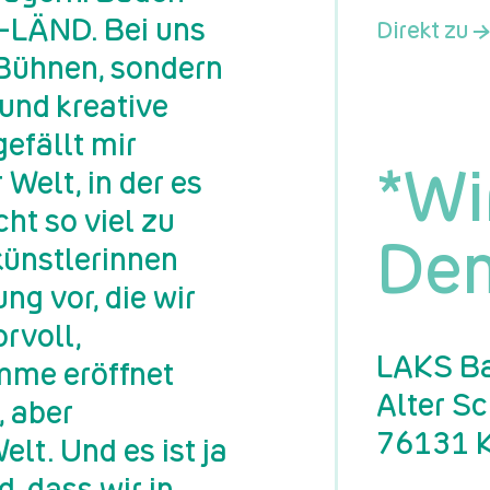
-LÄND. Bei uns
Direkt zu →
 Bühnen, sondern
und kreative
efällt mir
*Wi
 Welt, in der es
cht so viel zu
Dem
nkünstlerinnen
ng vor, die wir
rvoll,
LAKS Ba
umme eröffnet
Alter S
, aber
76131 K
elt. Und es ist ja
, dass wir in