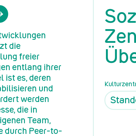
Soz
Zen
ntwicklungen
zt die
Übe
lung freier
gen entlang ihrer
 ist es, deren
Kulturzent
abilisieren und
ördert werden
se, die in
igenen Team,
e durch Peer-to-