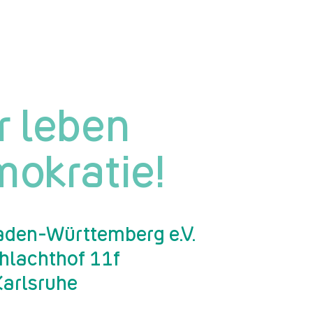
r leben
okratie!
den-Württemberg e.V.
chlachthof 11f
arlsruhe