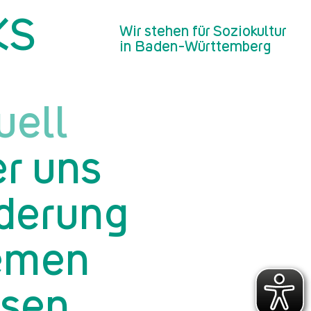
KS
geöffnet
Wir stehen für Soziokultur
in Baden-Württemberg
uell
r uns
derung
emen
sen