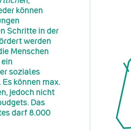
rtliche
n,
eder können
jungen
n Schritte in der
fördert werden
, die Menschen
 ein
er soziales
. Es können max.
n, jedoch nicht
udgets. Das
es darf 8.000