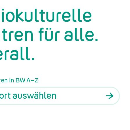
iokulturelle
tren für alle.
rall.
ren in BW A–Z