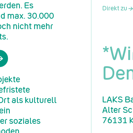
erden. Es
Direkt zu →
nd max. 30.000
och nicht mehr
s.
*Wi
Dem
ojekte
efristete
LAKS Ba
rt als kulturell
Alter S
ein
76131 K
er soziales
hoden