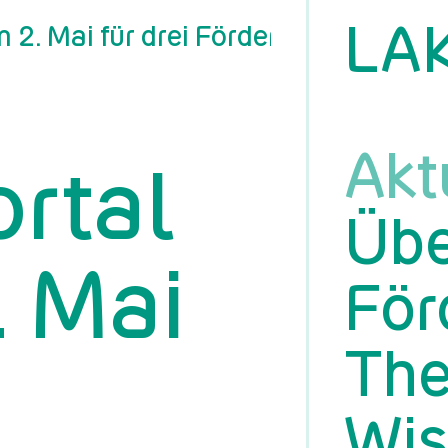
LA
m 2. Mai für drei Förderprogramme 
Akt
rtal
Übe
. Mai
För
Th
Wis